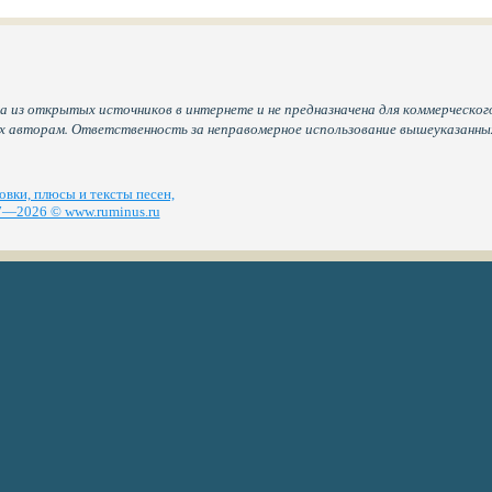
а из открытых источников в интернете и не предназначена для коммерческого
их авторам. Ответственность за неправомерное использование вышеуказанн
вки, плюсы и тексты песен,
—2026 © www.ruminus.ru