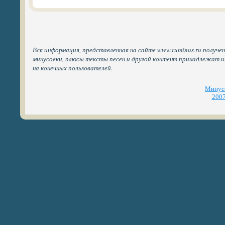
Вся информация, представленная на сайте www.ruminus.ru получен
минусовки, плюсы тексты песен и другой контент принадлежат 
на конечных пользователей.
Минусо
2007