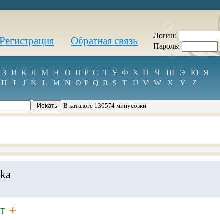
Логин:
Регистрация
Обратная связь
Пароль:
З
И
К
Л
М
Н
О
П
Р
С
Т
У
Ф
Х
Ц
Ч
Ш
Э
Ю
Я
H
I
J
K
L
M
N
O
P
Q
R
S
T
U
V
W
X
Y
Z
В каталоге 130574 минусовки
ka
+
T