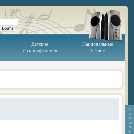
Детские
Национальные
Из кинофильмов
Разное
↑
в
в
е
р
х