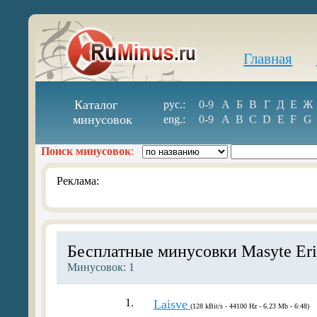
Главная
Каталог
рус.:
0-9
А
Б
В
Г
Д
Е
Ж
минусовок
eng.:
0-9
A
B
C
D
E
F
G
Поиск минусовок
:
Реклама:
Бесплатные минусовки Masyte Eri
Минусовок: 1
1.
Laisve
(128 kBit/s - 44100 Hz - 6.23 Mb - 6:48)