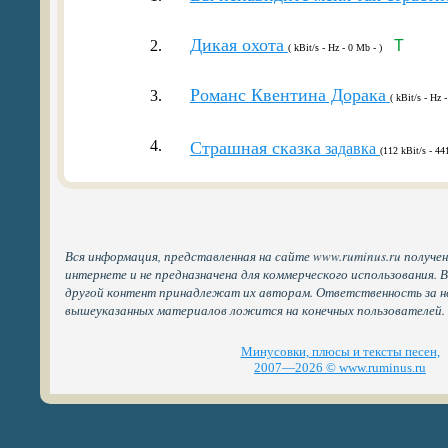
Дикая охота
2.
T
( kBit/s - Hz - 0 Mb - )
Романс Квентина Дорака
3.
( kBit/s - Hz 
4.
Страшная сказка
задавка
(112 kBit/s - 44
Вся информация, представленная на сайте www.ruminus.ru получе
интернете и не предназначена для коммерческого использования. 
другой контент принадлежат их авторам. Ответственность за н
вышеуказанных материалов ложится на конечных пользователей.
Минусовки, плюсы и тексты песен,
2007—2026 © www.ruminus.ru