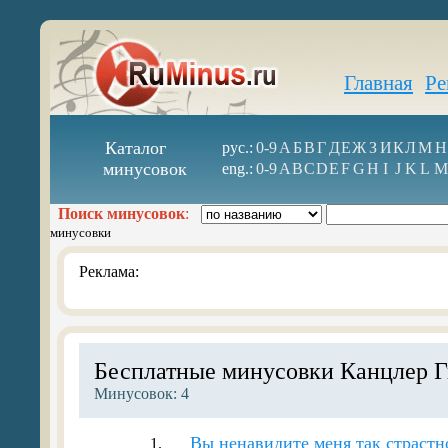
Главная
Ре
Каталог
рус.:
0-9
А
Б
В
Г
Д
Е
Ж
З
И
К
Л
М
Н
минусовок
eng.:
0-9
A
B
C
D
E
F
G
H
I
J
K
L
M
Поиск минусовок
:
минусовки
Реклама:
Бесплатные минусовки Канцлер Г
Минусовок: 4
Вы ненавидите меня так страстн
1.