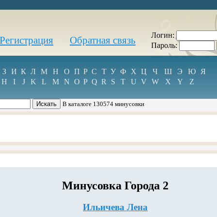
Логин:
Регистрация
Обратная связь
Пароль:
З
И
К
Л
М
Н
О
П
Р
С
Т
У
Ф
Х
Ц
Ч
Ш
Э
Ю
Я
H
I
J
K
L
M
N
O
P
Q
R
S
T
U
V
W
X
Y
Z
В каталоге 130574 минусовки
Минусовка Города 2
Ильичева Лена