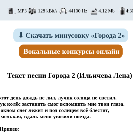
MP3
128 kBit/s
44100 Hz
4.12 Mb
4:3
⇓
Скачать минусовку «Города 2»
Вокальные конкурсы онлайн
Текст песни Города 2
(Ильичева Лена)
этот день дождь не лил, лучик солнца не светил,

ук колёс заставить смог вспомнить мне твои глаза.

 окном снег лежит и под солнцем всё блестит,

 мелькая, вдаль меня увозили поезда.

  Припев:
