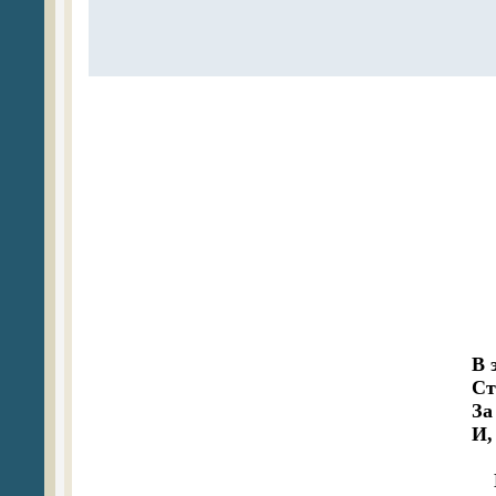
В 
Ст
За
И,
  