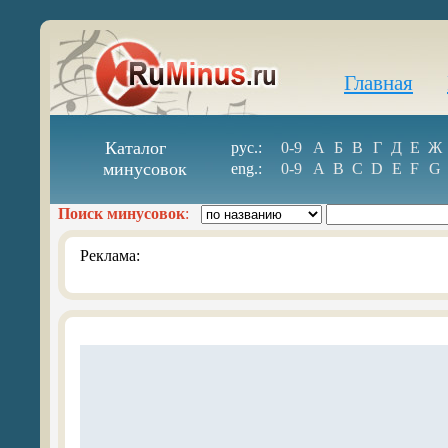
Главная
Каталог
рус.:
0-9
А
Б
В
Г
Д
Е
Ж
минусовок
eng.:
0-9
A
B
C
D
E
F
G
Поиск минусовок
:
Реклама: