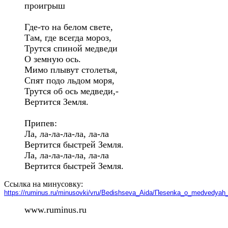
проигрыш 

Где-то на белом свете,

Там, где всегда мороз,

Трутся спиной медведи

О земную ось.

Мимо плывут столетья,

Спят подо льдом моря,

Трутся об ось медведи,-

Вертится Земля.

Припев:

Ла, ла-ла-ла-ла, ла-ла

Вертится быстрей Земля.

Ла, ла-ла-ла-ла, ла-ла

Вертится быстрей Земля.
Ссылка на минусовку:
https://ruminus.ru/minusovki/vru/Вedishseva_Аida/Пesenka_o_medvedyah_
www.ruminus.ru