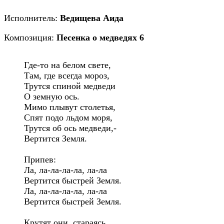
Исполнитель:
Ведищева Аида
Композиция:
Песенка о медведях 6
Где-то на белом свете,

Там, где всегда мороз,

Трутся спиной медведи

О земную ось.

Мимо плывут столетья,

Спят подо льдом моря,

Трутся об ось медведи,-

Вертится Земля.

Припев:

Ла, ла-ла-ла-ла, ла-ла

Вертится быстрей Земля.

Ла, ла-ла-ла-ла, ла-ла

Вертится быстрей Земля.

Крутят они, стараясь,
