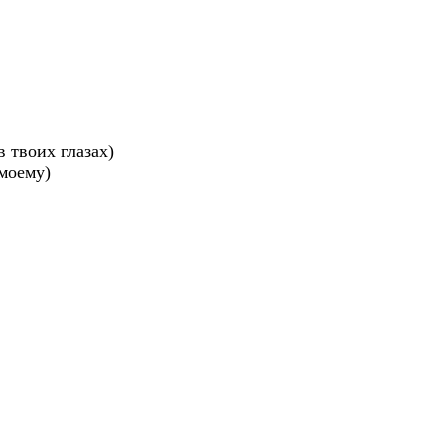
 твоих глазах)

оему)
