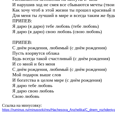
И нарушив ход не смея все сбываются мечты (твои 
Как хочу чтоб в этой жизни ты прошел красивый пу
Для меня ты лучший в мире и всегда таким же будь
ПРИПЕВ:

Я дарю (я дарю) тебе любовь (тебе любовь)

Я дарю (я дарю) свою любовь (свою любовь)

ПРИПЕВ:

С днём рождения, любимый (с днём рождения)

Пусть взорвутся облака

Будь всегда такой счастливый (с днём рождения)

И со мной и без меня

С днём рождения, любимый (с днём рождения)

Мой подарок выше слов

И богатства в целом мире (с днём рождения)

Я дарю тебе любовь

Я дарю свою любовь

Свою любовь
Ссылка на минусовку:
https://ruminus.ru/minusovki/nru/Нachesova_Аnzhelika/С_dnem_rozhdeniya