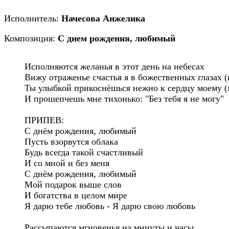
Исполнитель:
Начесова Анжелика
Композиция:
С днем рождения, любимый
Исполняются желанья в этот день на небесах

Вижу отраженье счастья я в божественных глазах (в
Ты улыбкой прикоснёшься нежно к сердцу моему (м
И прошепчешь мне тихонько: "Без тебя я не могу"

ПРИПЕВ:

С днём рождения, любимый

Пусть взорвутся облака

Будь всегда такой счастливый

И со мной и без меня

С днём рождения, любимый

Мой подарок выше слов

И богатства в целом мире

Я дарю тебе любовь - Я дарю свою любовь

Рассыпаются мгновенья на минуты и часы
