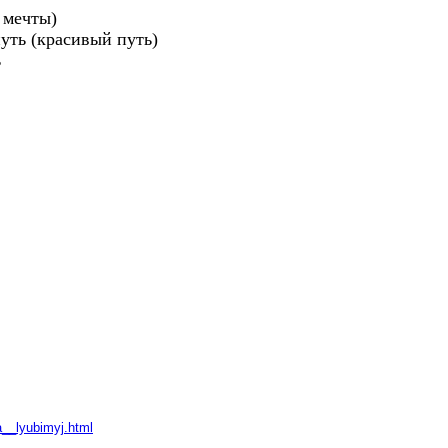
мечты)

ть (красивый путь)



__lyubimyj.html