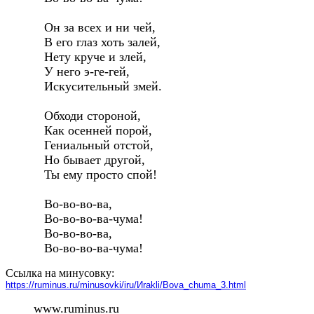
   Он за всех и ни чей, 

   В его глаз хоть залей, 

   Нету круче и злей, 

   У него э-ге-гей, 

   Искусительный змей. 

   Обходи стороной, 

   Как осенней порой, 

   Гениальный отстой, 

   Но бывает другой, 

   Ты ему просто спой! 

   Во-во-во-ва, 

   Во-во-во-ва-чума! 

   Во-во-во-ва, 

Ссылка на минусовку:
https://ruminus.ru/minusovki/iru/Иrakli/Вova_chuma_3.html
www.ruminus.ru