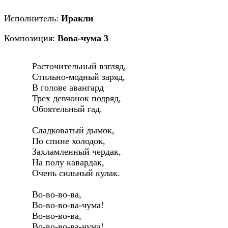
Исполнитель:
Иракли
Композиция:
Вова-чума 3
   Расточительный взгляд, 

   Стильно-модный заряд, 

   В голове авангард 

   Трех девчонок подряд, 

   Обоятельный гад. 

   Сладковатый дымок, 

   По спине холодок, 

   Захламленный чердак, 

   На полу кавардак, 

   Очень сильный кулак. 

   Во-во-во-ва, 

   Во-во-во-ва-чума! 

   Во-во-во-ва, 

   Во-во-во-ва-чума! 
