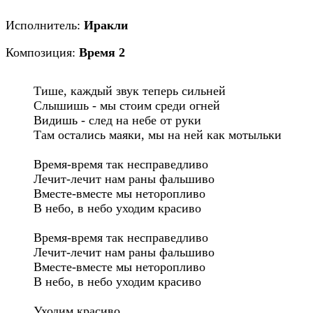
Исполнитель:
Иракли
Композиция:
Время 2
Тише, каждый звук теперь сильней

Слышишь - мы стоим среди огней

Видишь - след на небе от руки

Там остались маяки, мы на ней как мотыльки

Время-время так несправедливо

Лечит-лечит нам раны фальшиво

Вместе-вместе мы неторопливо

В небо, в небо уходим красиво

Время-время так несправедливо

Лечит-лечит нам раны фальшиво

Вместе-вместе мы неторопливо

В небо, в небо уходим красиво

Уходим красиво
