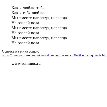
Как я люблю тебя

Как я тебя люблю

Мы вместе навсегда, навсегда

Не разлей вода

Мы вместе навсегда, навсегда

Не разлей вода

Мы вместе навсегда, навсегда

Не разлей вода
Ссылка на минусовку:
https://ruminus.ru/minusovki/iru/Иvanovy_Гalina_i_Оleg/Нe_razlej_voda.htm
www.ruminus.ru