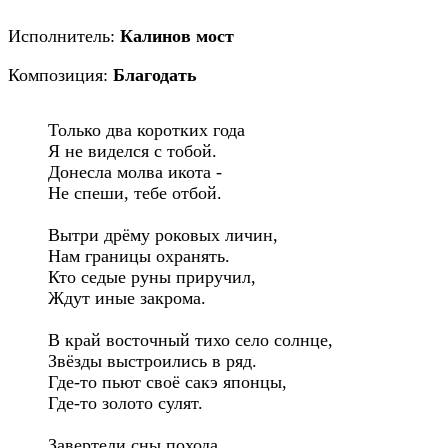
Исполнитель:
Калинов мост
Композиция:
Благодать
Только два коротких года

Я не виделся с тобой.

Донесла молва икота -

Не спеши, тебе отбой.

Вытри дрёму роковых личин,

Нам границы охранять.

Кто седые руны приручил,

Ждут иные закрома.

В край восточный тихо село солнце,

Звёзды выстроились в ряд.

Где-то пьют своё сакэ японцы,

Где-то золото сулят.

Завертели сны похода,
