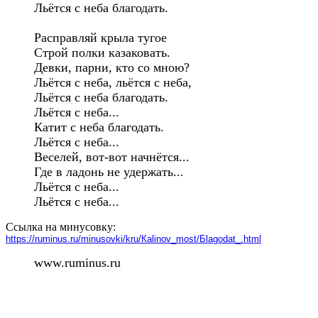
Льётся с неба благодать.

Расправляй крыла тугое

Строй полки казаковать.

Девки, парни, кто со мною?

Льётся с неба, льётся с неба,

Льётся с неба благодать.

Льётся с неба...

Катит с неба благодать.

Льётся с неба...

Веселей, вот-вот начнётся...

Где в ладонь не удержать...

Льётся с неба...

Льётся с неба... 
Ссылка на минусовку:
https://ruminus.ru/minusovki/kru/Кalinov_most/Бlagodat_.html
www.ruminus.ru