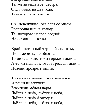
Ты же знаешь всё, сестра.

Отлучился на два года,

Тлеют угли от костра.

Ох, невежливо, без слёз со мной

Распрощались в холода.

Та, которую назвал родной,

Не оставила глотка.

Край восточный терпкой долготы,

Не измерить, не объять.

То ли сладкий, толи горький дым... 

А то ли пьяный, то ли трезвый дым...

Позови прозреть опять.

Три казака ловко повстречались

И решили загулять

Закипели мёдом чары

Льётся с неба, льётся с неба,

Льётся с неба благодать.

Льётся с неба, льётся с неба,
