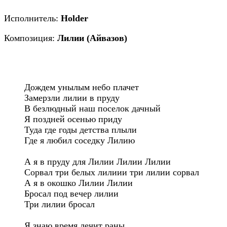
Исполнитель:
Holder
Композиция:
Лилии (Айвазов)
Дождем унылым небо плачет

Замерзли лилии в пруду

В безлюдный наш поселок дачный 

Я поздней осенью приду

Туда где годы детства плыли

Где я любил соседку Лилию

А я в пруду для Лилии Лилии Лилии

Сорвал три белых лилиии три лилии сорвал

А я в окошко Лилии Лилии 

Бросал под вечер лилии

Три лилии бросал

Я знаю время лечит раны
