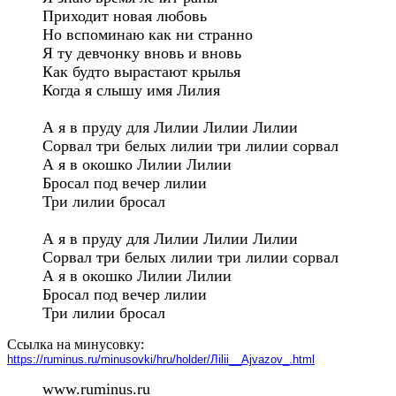
Приходит новая любовь

Но вспоминаю как ни странно

Я ту девчонку вновь и вновь

Как будто вырастают крылья

Когда я слышу имя Лилия

А я в пруду для Лилии Лилии Лилии

Сорвал три белых лилии три лилии сорвал

А я в окошко Лилии Лилии 

Бросал под вечер лилии

Три лилии бросал

А я в пруду для Лилии Лилии Лилии

Сорвал три белых лилии три лилии сорвал

А я в окошко Лилии Лилии 

Бросал под вечер лилии

Три лилии бросал 
Ссылка на минусовку:
https://ruminus.ru/minusovki/hru/holder/Лilii__Аjvazov_.html
www.ruminus.ru