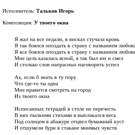
Исполнитель:
Тальков Игорь
Композиция:
У твоего окна
Я жал на все педали, в висках стучала кровь

Я так боялся опоздать в страну с названием любовь
Я все боялся опоздать в страну с названием любовь
Мне цель казалась ясной, я так был юн и смел

И столько слов напрасных наговорить успел

Ах, если б знать в ту пору

Что где-то ты одна

Мне нравится смотреть на город

Из твоего окна

Исписанных тетрадей в столе не перечесть

В них пылкими стихами я выплакался весь

Под солнцем в абажуре отцвел бумажный куст

И отшумели бури в стакане мнимых чувств
