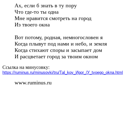
Ах, если б знать в ту пору

Что где-то ты одна

Мне нравится смотреть на город

Из твоего окна

Вот потому, родная, немногословен я

Когда плывут под нами и небо, и земля

Когда стихают споры и засыпает дом

И расцветает город за твоим окном
Ссылка на минусовку:
https://ruminus.ru/minusovki/tru/Тal_kov_Иgor_/У_tvoego_okna.html
www.ruminus.ru