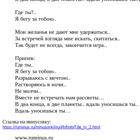
Где ты?..

Я бегу за тобою..

Мои желанья не дают мне удержаться..

За встречей взгляда мне искать, скитаться..

Так будет не всегда, закончится игра..

Припев:

Где ты..

Я бегу за тобою..

Разрываюсь с мечтою..

Растворяюсь в ночи..

Не молчи..

Вместе не встречать нам рассветы…

В два конца, в две планеты.. вдаль уносишься ты..

Ссылка на минусовку:
https://ruminus.ru/minusovki/iru/Иnfiniti/Гde_ty_2.html
www.ruminus.ru