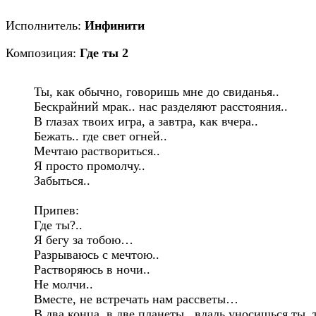
Исполнитель:
Инфинити
Композиция:
Где ты 2
Ты, как обычно, говоришь мне до свиданья..

Бескрайний мрак.. нас разделяют расстояния..

В глазах твоих игра, а завтра, как вчера..

Бежать.. где свет огней..

Мечтаю раствориться..

Я просто промолчу..

Забыться..

Припев:

Где ты?..

Я бегу за тобою…

Разрываюсь с мечтою..

Растворяюсь в ночи..

Не молчи..

Вместе, не встречать нам рассветы…

В два конца, в две планеты.. вдаль уносишься ты..т