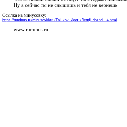
Ну а сейчас ты не слышишь и тебя не вернешь
Ссылка на минусовку:
https://ruminus.ru/minusovki/tru/Тal_kov_Иgor_/Лetnij_dozhd__4.html
www.ruminus.ru