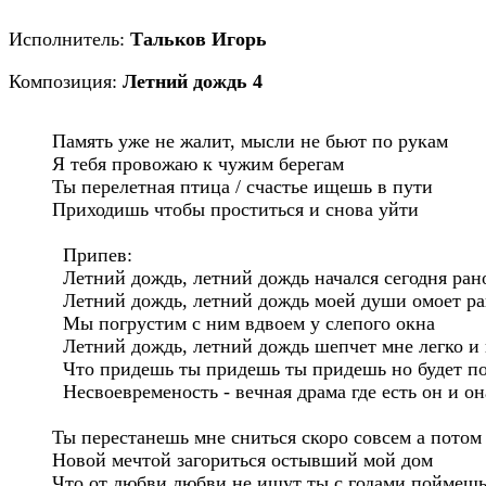
Исполнитель:
Тальков Игорь
Композиция:
Летний дождь 4
Память уже не жалит, мысли не бьют по рукам

Я тебя провожаю к чужим берегам

Ты перелетная птица / счастье ищешь в пути

Приходишь чтобы проститься и снова уйти

  Припев:

  Летний дождь, летний дождь начался сегодня рано
  Летний дождь, летний дождь моей души омоет ра
  Мы погрустим с ним вдвоем у слепого окна

  Летний дождь, летний дождь шепчет мне легко и 
  Что придешь ты придешь ты придешь но будет по
  Несвоевременость - вечная драма где есть он и она
Ты перестанешь мне сниться скоро совсем а потом

Новой мечтой загориться остывший мой дом

Что от любви любви не ищут ты с годами поймешь