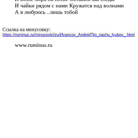
И чайки рядом с нами Кружатся над волнами

А я любуюсь ..лишь тобой

Ссылка на минусовку:
https://ruminus.ru/minusovki/iru/Иvancov_Аndrej/Пro_nashu_lyubov_.html
www.ruminus.ru