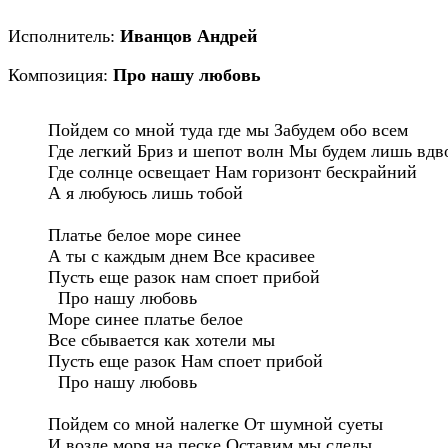
Исполнитель:
Иванцов Андрей
Композиция:
Про нашу любовь
Пойдем со мной туда где мы Забудем обо всем

Где легкий Бриз и шепот волн Мы будем лишь вдво
Где солнце освещает Нам горизонт бескрайний

А я любуюсь лишь тобой

Платье белое море синее

А ты с каждым днем Все красивее

Пусть еще разок нам споет прибой

  Про нашу любовь

Море синее платье белое 

Все сбывается как хотели мы

Пусть еще разок Нам споет прибой

  Про нашу любовь

Пойдем со мной налегке От шумной суеты 

И возле моря на песке Оставим мы следы
