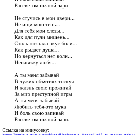
Рассветом пьяной зари

Не стучись в мои двери...

Не ищи мою тень...

Для тебя мои слезы...

Как для пули мишень...

Сталь познала вкус боли...

Как рыдает душа...

Но вернуться нет воли...

Ненавижу любя...

А ты меня забывай

В чужих объятиях тоскуя

И жизнь свою прожигай

За мир преступной игры

А ты меня забывай

Любить тебя-это мука

И боль свою запивай

Рассветом пьяной зари.
Ссылка на минусовку: