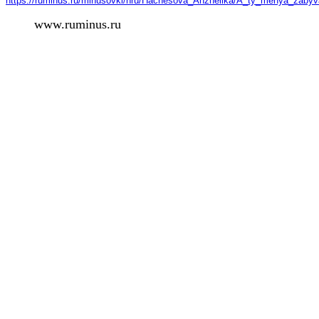
https://ruminus.ru/minusovki/nru/Нachesova_Аnzhelika/А_ty_menya_zabyv
www.ruminus.ru