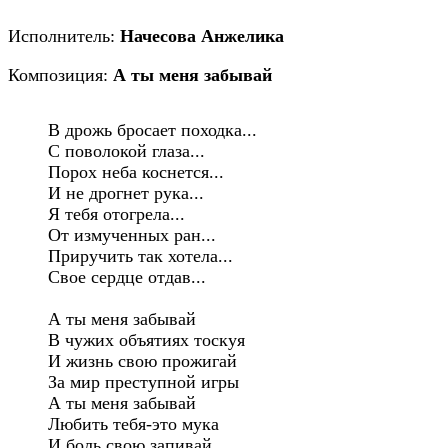
Исполнитель:
Начесова Анжелика
Композиция:
А ты меня забывай
В дрожь бросает походка...

С поволокой глаза...

Порох неба коснется...

И не дрогнет рука...

Я тебя отогрела...

От измученных ран...

Приручить так хотела...

Свое сердце отдав...

А ты меня забывай

В чужих объятиях тоскуя

И жизнь свою прожигай

За мир преступной игры

А ты меня забывай

Любить тебя-это мука

И боль свою запивай
