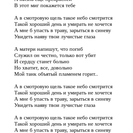
В этот миг покажется тебе

А в смотровую щель такое небо смотрится

Такой хороший день и умирать не хочется

А мне б упасть в траву, зарыться в синеву

Увидеть наяву твои лучистые глаза

А матери напишут, что погиб

Служил он честно, только вот убит

И сердцу станет больно

Но хватит, все, довольно

Мой танк объятый пламенем горит..

А в смотровую щель такое небо смотрится

Такой хороший день и умирать не хочется

А мне б упасть в траву, зарыться в синеву

Увидеть наяву твои лучистые глаза

А в смотровую щель такое небо смотрится

Такой хороший день и умирать не хочется

А мне б упасть в траву, зарыться в синеву
