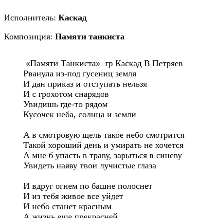
Исполнитель:
Каскад
Композиция:
Памяти танкиста
 «Памяти Танкиста»  гр Каскад В Петряев

Рванула из-под гусениц земля

И дан приказ и отступать нельзя

И с грохотом снарядов

Увидишь где-то рядом

Кусочек неба, солнца и земли

А в смотровую щель такое небо смотрится

Такой хороший день и умирать не хочется

А мне б упасть в траву, зарыться в синеву

Увидеть наяву твои лучистые глаза

И вдруг огнем по башне полоснет

И из тебя живое все уйдет

И небо станет красным

А жизнь еще прекрасней
