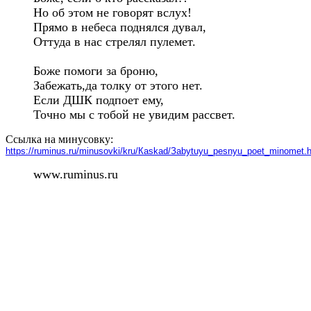
Но об этом не говорят вслух!

Прямо в небеса поднялся дувал,

Оттуда в нас стрелял пулемет.

Боже помоги за броню,

Забежать,да толку от этого нет.

Если ДШК подпоет ему,

Точно мы с тобой не увидим рассвет.
Ссылка на минусовку:
https://ruminus.ru/minusovki/kru/Кaskad/Зabytuyu_pesnyu_poet_minomet.
www.ruminus.ru