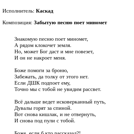
Исполнитель:
Каскад
Композиция:
Забытую песню поет миномет
Знакомую песню поет миномет,

А рядом клокочет земля.

Но, может Бог даст и мне повезет,

И он не накроет меня.

Боже помоги за броню,

Забежать, да толку от этого нет.

Если ДШК подпоет ему,

Точно мы с тобой не увидим рассвет.

Всё дальше ведет исковерканный путь,

Дувалы горят за спиной.

Вот снова кишлак, и не отвернуть,

И снова под пули с тобой.

Боже, если б кто рассказал?!
