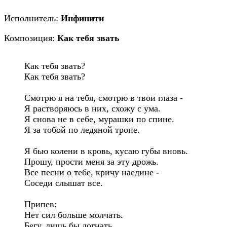
Исполнитель:
Инфинити
Композиция:
Как тебя звать
Как тебя звать?

Как тебя звать?

Смотрю я на тебя, смотрю в твои глаза -

Я растворяюсь в них, схожу с ума.

Я снова не в себе, мурашки по спине.

Я за тобой по ледяной тропе.

Я бью колени в кровь, кусаю губы вновь.

Прошу, прости меня за эту дрожь.

Все песни о тебе, кричу наедине -

Соседи слышат все.

Припев:

Нет сил больше молчать.

Бегу, лишь бы догнать.
