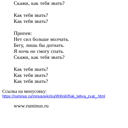
Скажи, как тебя звать?

Как тебя звать?

Как тебя звать?

Припев:

Нет сил больше молчать.

Бегу, лишь бы догнать.

Я ночь не смогу спать.

Скажи, как тебя звать?

Как тебя звать?

Как тебя звать?

Как тебя звать?
Ссылка на минусовку:
https://ruminus.ru/minusovki/iru/Иnfiniti/Кak_tebya_zvat_.html
www.ruminus.ru