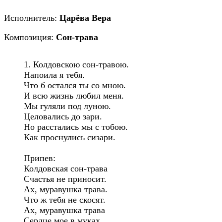
Исполнитель:
Царёва Вера
Композиция:
Сон-трава
1. Колдовскою сон-травою.

Напоила я тебя.

Что б остался ты со мною.

И всю жизнь любил меня.

Мы гуляли под луною.

Целовались до зари.

Но расстались мы с тобою.

Как проснулись сизари.

Припев: 

Колдовская сон-трава

Счастья не приносит.

Ах, муравушка трава.

Что ж тебя не скосят.

Ах, муравушка трава

Сердце мое в муках.
