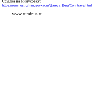
Ссылка на минусовку:
https://ruminus.ru/minusovki/cru/Цareva_Вera/Сon_trava.html
www.ruminus.ru