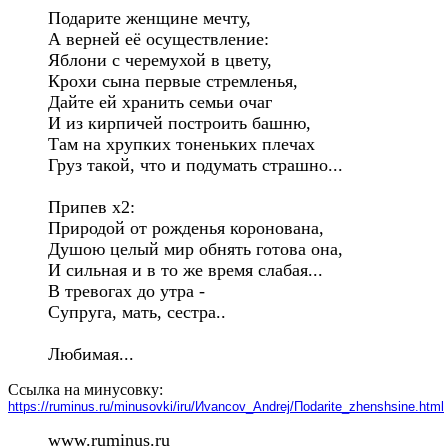
Подарите женщине мечту,

А верней её осуществление:

Яблони с черемухой в цвету,

Крохи сына первые стремленья,

Дайте ей хранить семьи очаг

И из кирпичей построить башню,

Там на хрупких тоненьких плечах

Груз такой, что и подумать страшно...

Припев х2:

Природой от рожденья коронована,

Душою целый мир обнять готова она,

И сильная и в то же время слабая...

В тревогах до утра -

Супруга, мать, сестра..

Любимая...
Ссылка на минусовку:
https://ruminus.ru/minusovki/iru/Иvancov_Аndrej/Пodarite_zhenshsine.html
www.ruminus.ru