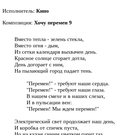
Исполнитель:
Кино
Композиция:
Хочу перемен 9
Вместо тепла - зелень стекла, 

Вместо огня - дым, 

Из сетки календаря выхвачен день. 

Красное солнце сгорает дотла, 

День догорает с ним, 

На пылающий город падает тень. 

	"Перемен!" - требуют наши сердца. 

	"Перемен!" - требуют наши глаза. 

	В нашем смехе и в наших слезах, 

	И в пульсации вен: 

	"Перемен! Мы ждем перемен!" 

Электрический свет продолжает наш день, 

И коробка от спичек пуста, 

Но на кухне синим цветком горит газ. 
