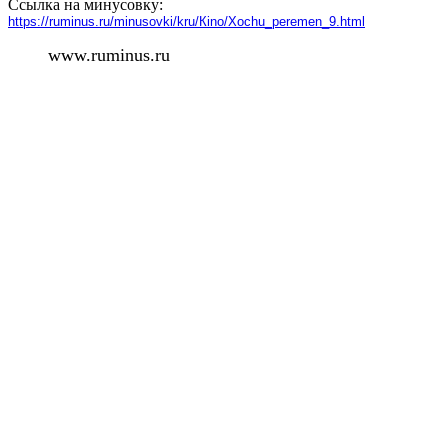
Ссылка на минусовку:
https://ruminus.ru/minusovki/kru/Кino/Хochu_peremen_9.html
www.ruminus.ru