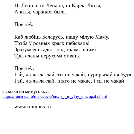
Нi Ленiна, нi Ленана, нi Карла Лiнэя,

А кiты, чарапахi былi.

Прыпеў.

Каб любiць Беларусь, нашу мiлую Маму,

Трэба ў розных краях пабываць!

Зразумееш тады - пад тваiмi нагамi

Тры сланы нерухома стаяць.

Прыпеў:

Гэй, ла-ла-ла-лай, ты не чакай, сурпрызаў ня будзе.

Гэй, ла-ла-ла-лай, нiхто не чакае, i ты не чакай!
Ссылка на минусовку:
https://ruminus.ru/minusovki/nru/n_r_m_/Тry_charapahi.html
www.ruminus.ru