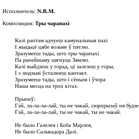
Исполнитель:
N.R.M.
Композиция:
Тры чарапахi
Калi раптам адчуеш камунальныя пахi

I жыцьцё цябе возьме ў пятлю.

Зразумееш тады, што тры чарапахi

Па ранейшаму цягнуць Зямлю.

Калi выйдзеш у горад, цi залезеш у горы,

I з людзьмi ўсталюеш кантакт.

Зразумееш тады, што i сёньня i ўчора

Наша месца на трох кiтах.

Прыпеў:

Гэй, ла-ла-ла-лай, ты не чакай, сюрпрызаў ня будзе.
Гэй, ла-ла-ла-лай, ты не чакай, ты не чакай.

Не было Галелея i Боба Марлея,

Не было Сальвадора Далi.
