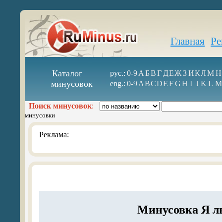
Главная
Ре
Каталог
рус.:
0-9
А
Б
В
Г
Д
Е
Ж
З
И
К
Л
М
Н
минусовок
eng.:
0-9
A
B
C
D
E
F
G
H
I
J
K
L
M
Поиск минусовок
:
минусовки
Реклама:
Минусовка Я л