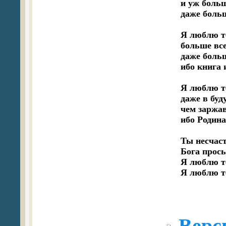
и уж больше
даже больш
Я люблю т
больше все
даже больш
ибо книга 
Я люблю те
даже в буд
чем заржав
ибо Родина 
Ты несчаст
Бога прось
Я люблю те
Я люблю т
Верс