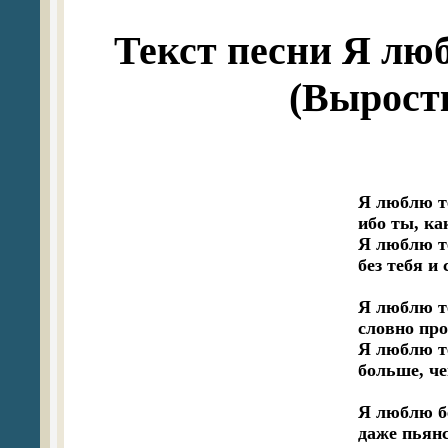
Текст песни Я лю
(Вырост
Я люблю т
ибо ты, ка
Я люблю те
без тебя и 
Я люблю те
словно про
Я люблю те
больше, че
Я люблю бе
даже пьянс