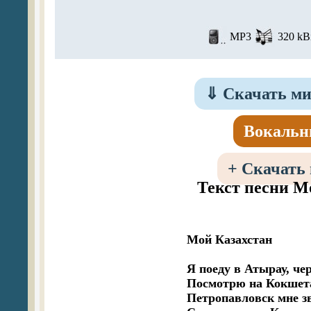
MP3
320 kBi
⇓
Скачать ми
Вокальн
+
Скачать 
Текст песни М
Мой Казахстан

Я поеду в Атырау, чер
Посмотрю на Кокшетау
Петропавловск мне зво