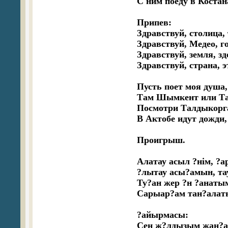
С ним поеду в Костана
Припев:

Здравствуй, столица, 
Здравствуй, Медео, го
Здравствуй, земля, зд
Здравствуй, страна, э
Пусть поет моя душа,
Там Шымкент или Тара
Посмотри Талдыкорган
В Актобе идут дожди,
Проигрыш.

Алатау асыл ?нім, ?а
?лытау асы?амын, тау
Ту?ан жер ?н ?анаты
Сарыар?ам тан?алатын
?айырмасы:

Сен ж?лдызым жан?ан,