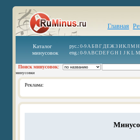
Главная
Ре
Каталог
рус.:
0-9
А
Б
В
Г
Д
Е
Ж
З
И
К
Л
М
Н
минусовок
eng.:
0-9
A
B
C
D
E
F
G
H
I
J
K
L
M
Поиск минусовок
:
минусовки
Реклама:
Минусо