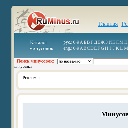
Главная
Ре
Каталог
рус.:
0-9
А
Б
В
Г
Д
Е
Ж
З
И
К
Л
М
Н
минусовок
eng.:
0-9
A
B
C
D
E
F
G
H
I
J
K
L
M
Поиск минусовок
:
минусовки
Реклама:
Минусов