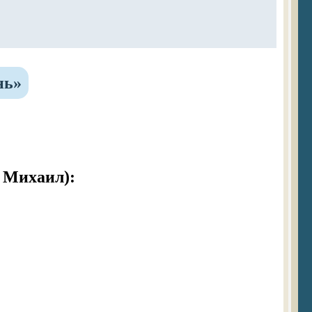
нь»
 Михаил):