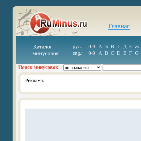
Главная
Каталог
рус.:
0-9
А
Б
В
Г
Д
Е
Ж
минусовок
eng.:
0-9
A
B
C
D
E
F
G
Поиск минусовок
:
Реклама: