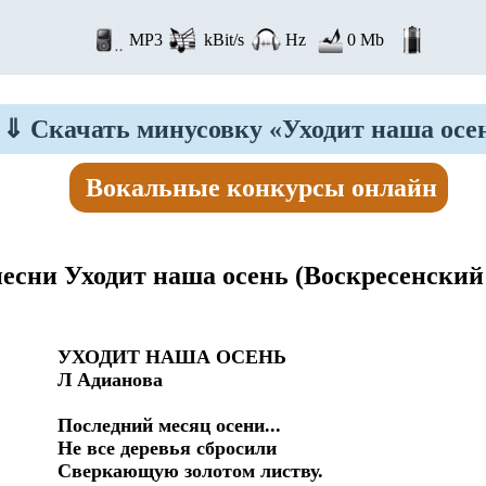
MP3
kBit/s
Hz
0 Mb
⇓
Скачать минусовку «Уходит наша осе
Вокальные конкурсы онлайн
песни Уходит наша осень
(Воскресенский
УХОДИТ НАША ОСЕНЬ

Л Адианова

Последний месяц осени...

Не все деревья сбросили

Сверкающую золотом листву.
