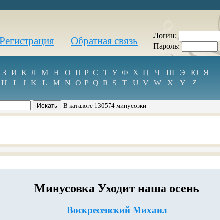
Логин:
Регистрация
Обратная связь
Пароль:
З
И
К
Л
М
Н
О
П
Р
С
Т
У
Ф
Х
Ц
Ч
Ш
Э
Ю
Я
H
I
J
K
L
M
N
O
P
Q
R
S
T
U
V
W
X
Y
Z
В каталоге 130574 минусовки
Минусовка Уходит наша осень
Воскресенский Михаил