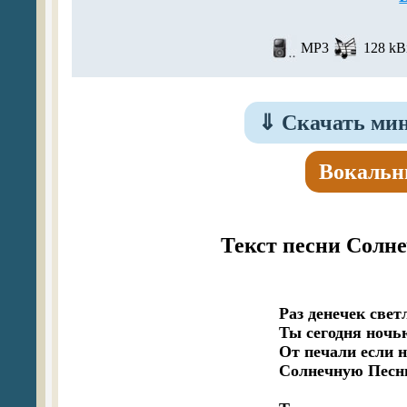
MP3
128 kBi
⇓
Скачать мин
Вокальн
Текст песни Солн
Раз денечек светл
Ты сегодня ночью
От печали если не
Солнечную Песню