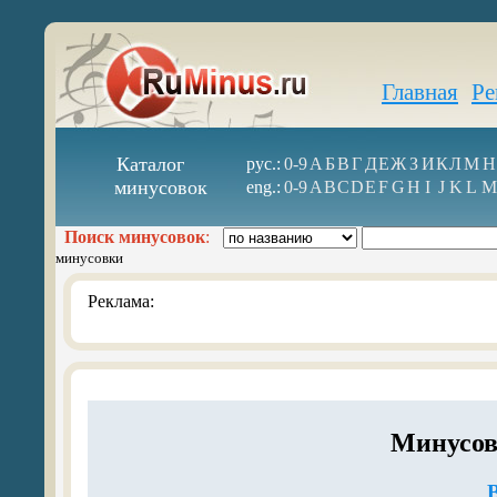
Главная
Ре
Каталог
рус.:
0-9
А
Б
В
Г
Д
Е
Ж
З
И
К
Л
М
Н
минусовок
eng.:
0-9
A
B
C
D
E
F
G
H
I
J
K
L
M
Поиск минусовок
:
минусовки
Реклама:
Минусов