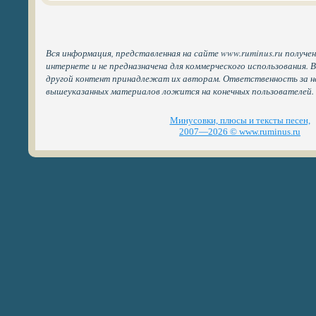
Вся информация, представленная на сайте www.ruminus.ru получе
интернете и не предназначена для коммерческого использования. 
другой контент принадлежат их авторам. Ответственность за н
вышеуказанных материалов ложится на конечных пользователей.
Минусовки, плюсы и тексты песен,
2007—2026 © www.ruminus.ru