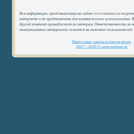
Вся информация, представленная на сайте www.ruminus.ru получе
интернете и не предназначена для коммерческого использования. 
другой контент принадлежат их авторам. Ответственность за н
вышеуказанных материалов ложится на конечных пользователей.
Минусовки, плюсы и тексты песен,
2007—2026 © www.ruminus.ru