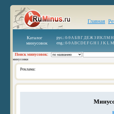
Главная
Ре
Каталог
рус.:
0-9
А
Б
В
Г
Д
Е
Ж
З
И
К
Л
М
Н
минусовок
eng.:
0-9
A
B
C
D
E
F
G
H
I
J
K
L
M
Поиск минусовок
:
минусовки
Реклама:
Минусо