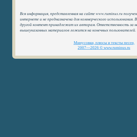
Вся информация, представленная на сайте www.ruminus.ru получе
интернете и не предназначена для коммерческого использования. 
другой контент принадлежат их авторам. Ответственность за н
вышеуказанных материалов ложится на конечных пользователей.
Минусовки, плюсы и тексты песен,
2007—2026 © www.ruminus.ru