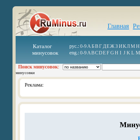
Главная
Ре
Каталог
рус.:
0-9
А
Б
В
Г
Д
Е
Ж
З
И
К
Л
М
Н
минусовок
eng.:
0-9
A
B
C
D
E
F
G
H
I
J
K
L
M
Поиск минусовок
:
минусовки
Реклама:
Минус