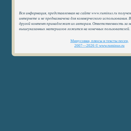
Вся информация, представленная на сайте www.ruminus.ru получе
интернете и не предназначена для коммерческого использования. 
другой контент принадлежат их авторам. Ответственность за н
вышеуказанных материалов ложится на конечных пользователей.
Минусовки, плюсы и тексты песен,
2007—2026 © www.ruminus.ru