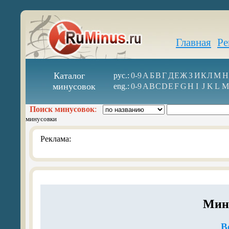
Главная
Ре
Каталог
рус.:
0-9
А
Б
В
Г
Д
Е
Ж
З
И
К
Л
М
Н
минусовок
eng.:
0-9
A
B
C
D
E
F
G
H
I
J
K
L
M
Поиск минусовок
:
минусовки
Реклама:
Мину
В