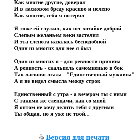
Как многие другие, доверял

И в ласковом бреду красиво и нелепо

Как многие, себя я потерял

Я тоже ей служил, как пес хозяйке доброй

Слепым желаньем веки застелил

И эта слепота казалась бесподобной

Один из многих для нее я был

Один из многих я - для ревности причина

А ревность - скальпель самомненью в бок

Так ласково лгала - "Единственный мужчина"

А я не видел смысла между строк

Единственный с утра - а вечером ты с ними

С такими же слепцами, как со мной

Я оптом не хочу делить тебя с другими

Ты общая, но я уже не твой...
Версия для печати