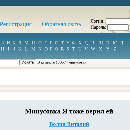
Логин:
Регистрация
Обратная связь
Пароль:
З
И
К
Л
М
Н
О
П
Р
С
Т
У
Ф
Х
Ц
Ч
Ш
Э
Ю
Я
H
I
J
K
L
M
N
O
P
Q
R
S
T
U
V
W
X
Y
Z
В каталоге 130574 минусовки
Минусовка Я тоже верил ей
Волин Виталий