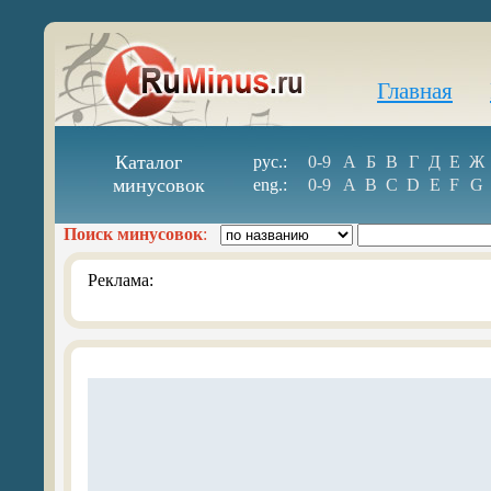
Главная
Каталог
рус.:
0-9
А
Б
В
Г
Д
Е
Ж
минусовок
eng.:
0-9
A
B
C
D
E
F
G
Поиск минусовок
:
Реклама: