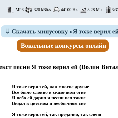
MP3
320 kBit/s
44100 Hz
8.28 Mb
3:3
⇓
Скачать минусовку «Я тоже верил е
Вокальные конкурсы онлайн
екст песни Я тоже верил ей
(Волин Витал
Я тоже верил ей, как многие другие

Все было словно в сказочном огне

Я небо ей дарил и песни пел такие

Видал в цветном и необычном сне

Я тоже верил ей, так преданно, так слепо
