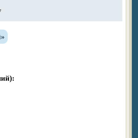
7
й»
ий):