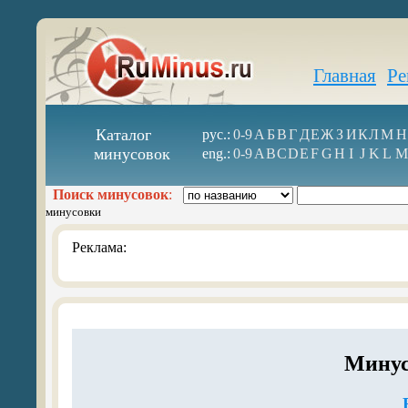
Главная
Ре
Каталог
рус.:
0-9
А
Б
В
Г
Д
Е
Ж
З
И
К
Л
М
Н
минусовок
eng.:
0-9
A
B
C
D
E
F
G
H
I
J
K
L
M
Поиск минусовок
:
минусовки
Реклама:
Минус