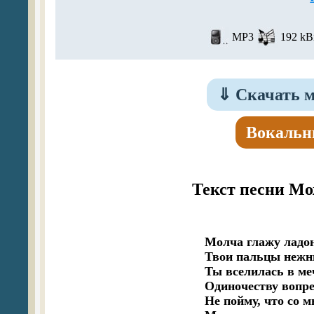
MP3
192 kBi
⇓
Скачать м
Вокальн
Текст песни М
﻿Молча глажу ладон
Твои пальцы нежны
Ты вселилась в ме
Одиночеству вопрек
Не пойму, что со мн