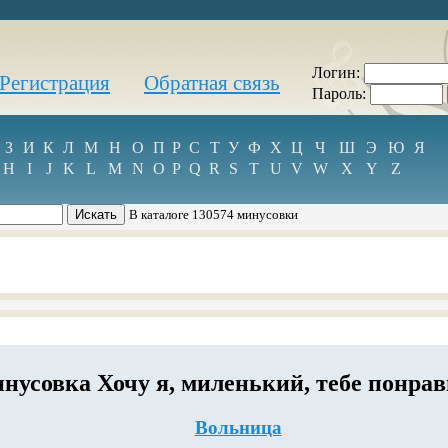
Логин:
Регистрация
Обратная связь
Пароль:
З
И
К
Л
М
Н
О
П
Р
С
Т
У
Ф
Х
Ц
Ч
Ш
Э
Ю
Я
H
I
J
K
L
M
N
O
P
Q
R
S
T
U
V
W
X
Y
Z
В каталоге 130574 минусовки
нусовка Хочу я, миленький, тебе понра
Вольница