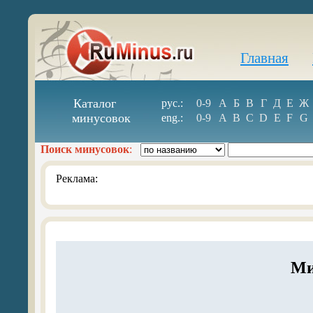
Главная
Каталог
рус.:
0-9
А
Б
В
Г
Д
Е
Ж
минусовок
eng.:
0-9
A
B
C
D
E
F
G
Поиск минусовок
:
Реклама:
Ми