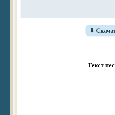
⇓
Скачат
Текст пес