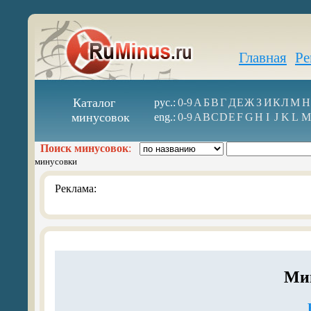
Главная
Ре
Каталог
рус.:
0-9
А
Б
В
Г
Д
Е
Ж
З
И
К
Л
М
Н
минусовок
eng.:
0-9
A
B
C
D
E
F
G
H
I
J
K
L
M
Поиск минусовок
:
минусовки
Реклама:
Мин