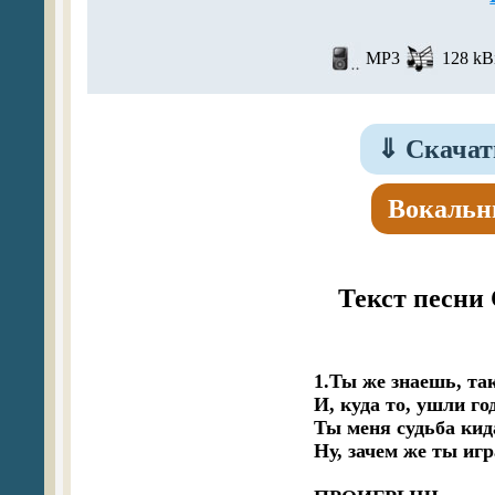
MP3
128 kBi
⇓
Скачат
Вокальн
Текст песни 
1.Ты же знаешь, так
И, куда то, ушли го
Ты меня судьба кид
Ну, зачем же ты игр