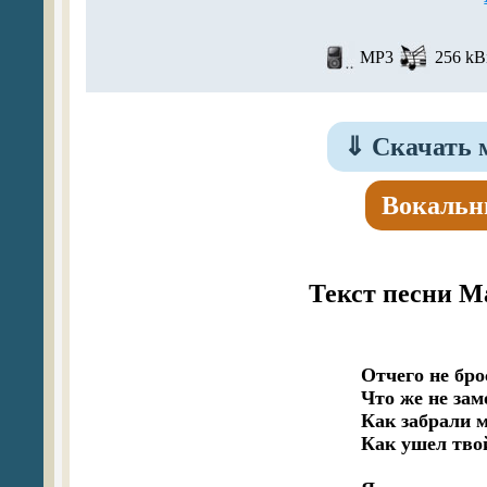
MP3
256 kBi
⇓
Скачать 
Вокальн
Текст песни 
   Отчего не бр
   Что же не зам
   Как забрали 
   Как ушел тво