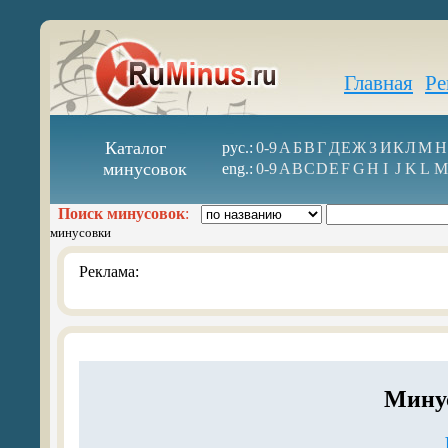
Главная
Ре
Каталог
рус.:
0-9
А
Б
В
Г
Д
Е
Ж
З
И
К
Л
М
Н
минусовок
eng.:
0-9
A
B
C
D
E
F
G
H
I
J
K
L
M
Поиск минусовок
:
минусовки
Реклама:
Мину