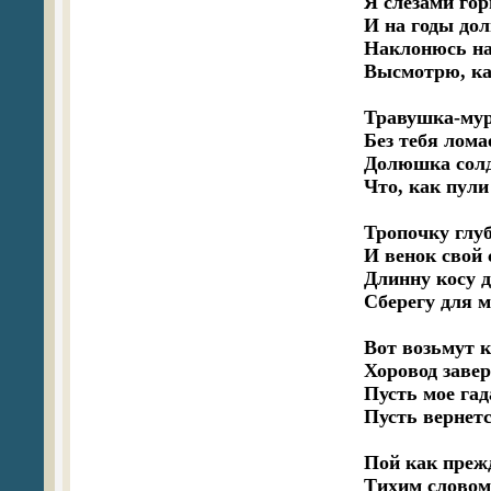
   Я слезами го
   И на годы дол
   Наклонюсь на
   Высмотрю, как
   Травушка-мур
   Без тебя лома
   Долюшка солд
   Что, как пул
   Тропочку глу
   И венок свой
   Длинну косу д
   Сберегу для м
   Вот возьмут к
   Хоровод завер
   Пусть мое гад
   Пусть вернет
   Пой как прежд
   Тихим словом