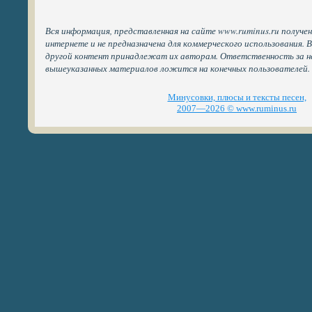
Вся информация, представленная на сайте www.ruminus.ru получе
интернете и не предназначена для коммерческого использования. 
другой контент принадлежат их авторам. Ответственность за н
вышеуказанных материалов ложится на конечных пользователей.
Минусовки, плюсы и тексты песен,
2007—2026 © www.ruminus.ru