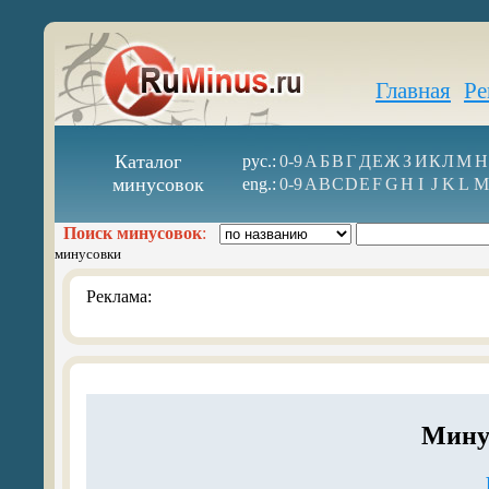
Главная
Ре
Каталог
рус.:
0-9
А
Б
В
Г
Д
Е
Ж
З
И
К
Л
М
Н
минусовок
eng.:
0-9
A
B
C
D
E
F
G
H
I
J
K
L
M
Поиск минусовок
:
минусовки
Реклама:
Минус