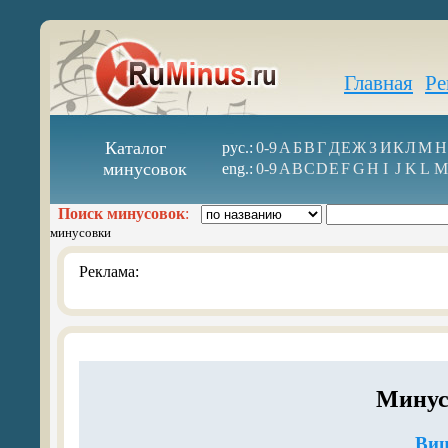
Главная
Ре
Каталог
рус.:
0-9
А
Б
В
Г
Д
Е
Ж
З
И
К
Л
М
Н
минусовок
eng.:
0-9
A
B
C
D
E
F
G
H
I
J
K
L
M
Поиск минусовок
:
минусовки
Реклама:
Минус
Виш