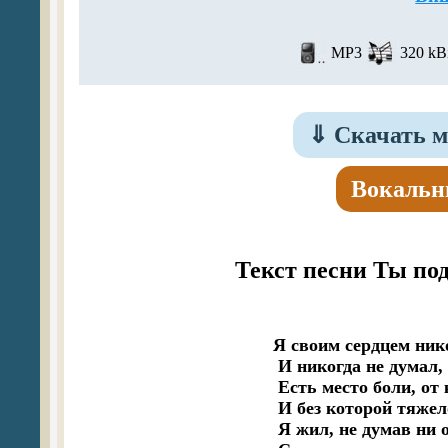
MP3
320 kBi
⇓
Скачать м
Вокальн
Текст песни Ты по
Я своим сердцем нико
 И никогда не думал, 
 Есть место боли, от
 И без которой тяжел
 Я жил, не думав ни о