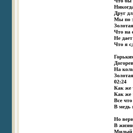
Что бы 
Никогда
Друг дл
Мы по з
Золотая
Что на 
Не дает
Что я с
Горьким
Догорев
На коль
Золотая
02:24

Как же 
Как же 
Все что
В медь 
Но верн
В жизни
Милый 