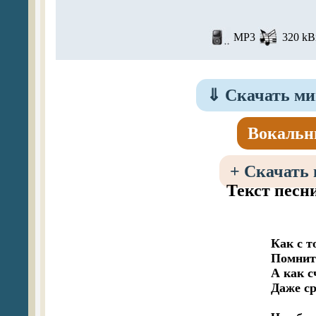
MP3
320 kBi
⇓
Скачать ми
Вокальн
+
Скачать 
Текст песн
Как с т
Помнит 
А как с
Даже ср