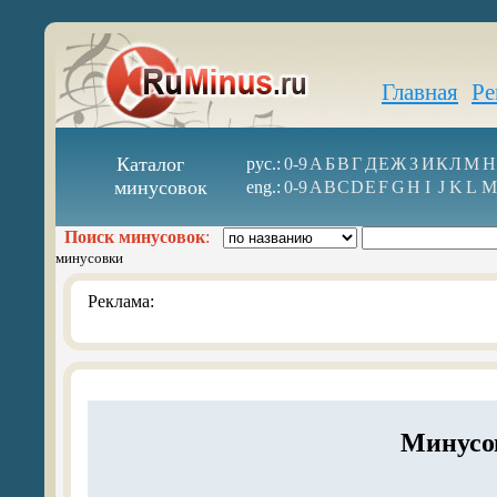
Главная
Ре
Каталог
рус.:
0-9
А
Б
В
Г
Д
Е
Ж
З
И
К
Л
М
Н
минусовок
eng.:
0-9
A
B
C
D
E
F
G
H
I
J
K
L
M
Поиск минусовок
:
минусовки
Реклама:
Минусо