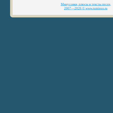
Минусовки, плюсы и тексты песен,
2007—2026 © www.ruminus.ru