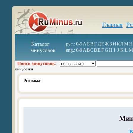
Главная
Ре
Каталог
рус.:
0-9
А
Б
В
Г
Д
Е
Ж
З
И
К
Л
М
Н
минусовок
eng.:
0-9
A
B
C
D
E
F
G
H
I
J
K
L
M
Поиск минусовок
:
минусовки
Реклама:
Мин
В