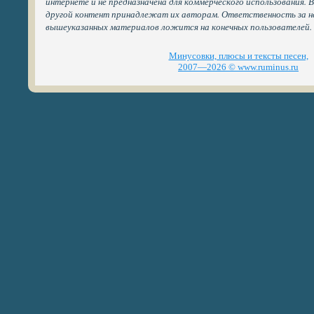
интернете и не предназначена для коммерческого использования. 
другой контент принадлежат их авторам. Ответственность за н
вышеуказанных материалов ложится на конечных пользователей.
Минусовки, плюсы и тексты песен,
2007—2026 © www.ruminus.ru