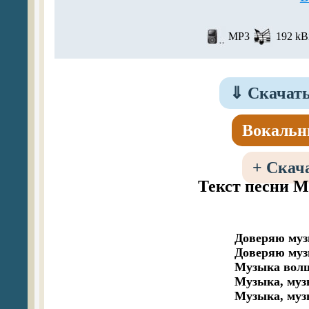
MP3
192 kBi
⇓
Скачать
Вокальн
+
Скача
Текст песни 
Доверяю музы
Доверяю музы
Музыка волше
Музыка, муз
Музыка, муз