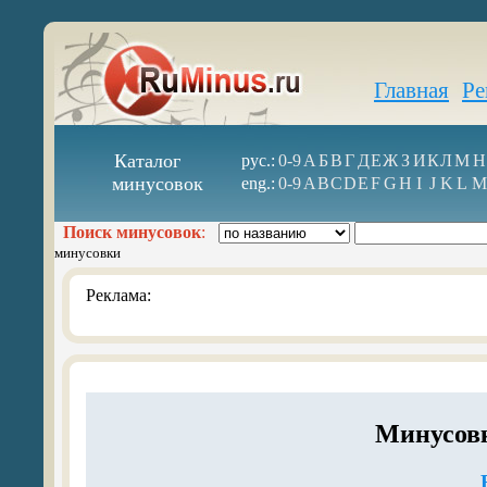
Главная
Ре
Каталог
рус.:
0-9
А
Б
В
Г
Д
Е
Ж
З
И
К
Л
М
Н
минусовок
eng.:
0-9
A
B
C
D
E
F
G
H
I
J
K
L
M
Поиск минусовок
:
минусовки
Реклама:
Минусов