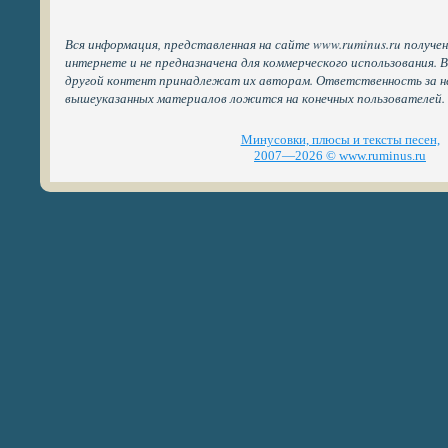
Вся информация, представленная на сайте www.ruminus.ru получе
интернете и не предназначена для коммерческого использования. 
другой контент принадлежат их авторам. Ответственность за н
вышеуказанных материалов ложится на конечных пользователей.
Минусовки, плюсы и тексты песен,
2007—2026 © www.ruminus.ru