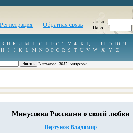
Логин:
Регистрация
Обратная связь
Пароль:
З
И
К
Л
М
Н
О
П
Р
С
Т
У
Ф
Х
Ц
Ч
Ш
Э
Ю
Я
H
I
J
K
L
M
N
O
P
Q
R
S
T
U
V
W
X
Y
Z
В каталоге 130574 минусовки
Минусовка Расскажи о своей любви
Вертунов Владимир