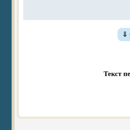
⇓
Текст п