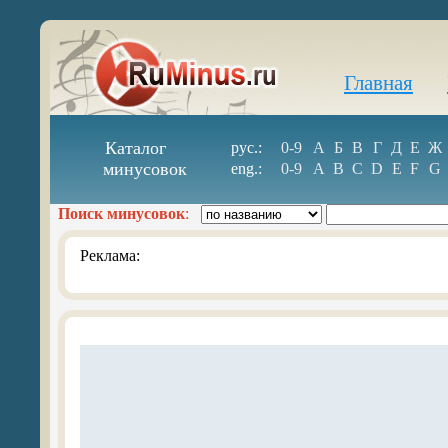
Главная
Каталог
рус.:
0-9
А
Б
В
Г
Д
Е
Ж
минусовок
eng.:
0-9
A
B
C
D
E
F
G
Поиск минусовок
:
Реклама: