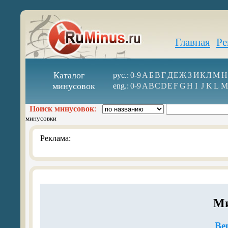
Главная
Ре
Каталог
рус.:
0-9
А
Б
В
Г
Д
Е
Ж
З
И
К
Л
М
Н
минусовок
eng.:
0-9
A
B
C
D
E
F
G
H
I
J
K
L
M
Поиск минусовок
:
минусовки
Реклама:
Ми
Ве