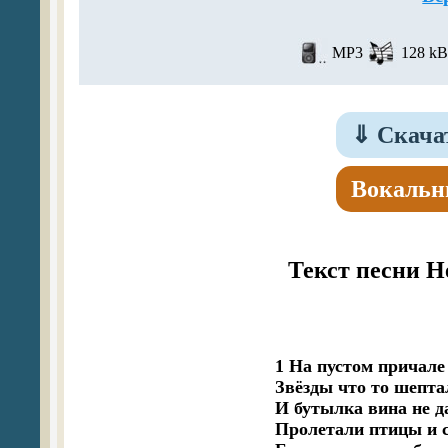
MP3
128 kBi
⇓
Скачат
Вокальн
Текст песни Н
1 На пустом причале 
Звёзды что то шепта
И бутылка вина не да
Пролетали птицы и с