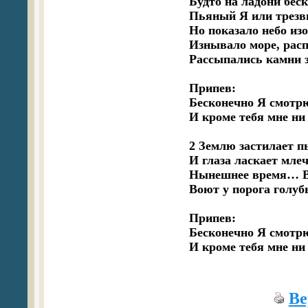
Будто на ладони беск
Пьяный Я или трезвы
Но показало небо из
Изнывало море, расп
Рассыпались камни 
Припев:

Бесконечно Я смотрю
И кроме тебя мне н
2 Землю застилает п
И глаза ласкает млеч
Нынешнее время… Вр
Воют у порога голубы
Припев:

Бесконечно Я смотрю
И кроме тебя мне н
Ве