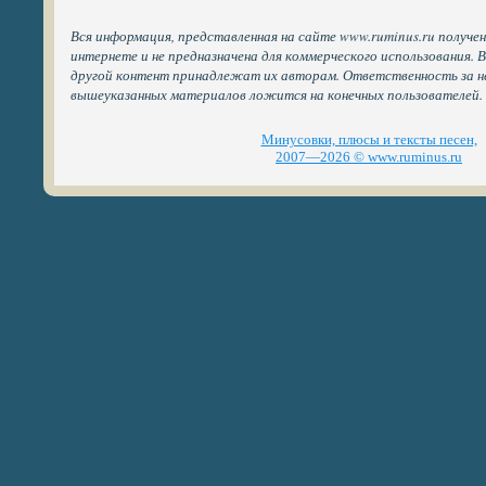
Вся информация, представленная на сайте www.ruminus.ru получе
интернете и не предназначена для коммерческого использования. 
другой контент принадлежат их авторам. Ответственность за н
вышеуказанных материалов ложится на конечных пользователей.
Минусовки, плюсы и тексты песен,
2007—2026 © www.ruminus.ru