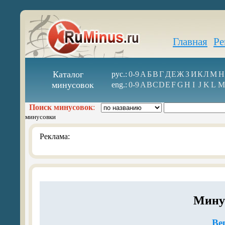
Главная
Ре
Каталог
рус.:
0-9
А
Б
В
Г
Д
Е
Ж
З
И
К
Л
М
Н
минусовок
eng.:
0-9
A
B
C
D
E
F
G
H
I
J
K
L
M
Поиск минусовок
:
минусовки
Реклама:
Мину
Ве