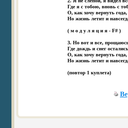
2. Я не слепой, я видел вс
Где я с тобою, вновь с то
О, как хочу вернуть года,
Но жизнь летит и навсегда
( м о д у л я ц и я - F# )

3. Но вот и все, прощаюсь
Где дождь и снег осталис
О, как хочу вернуть года,
Но жизнь летит и навсегда
Ве