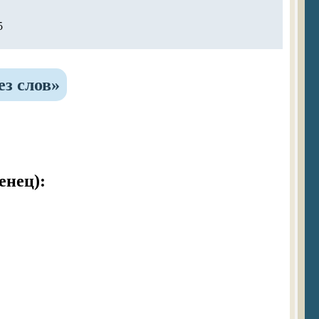
5
з слов»
енец):