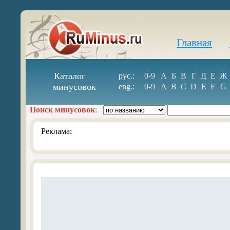
Главная
Каталог
рус.:
0-9
А
Б
В
Г
Д
Е
Ж
минусовок
eng.:
0-9
A
B
C
D
E
F
G
Поиск минусовок
:
Реклама: