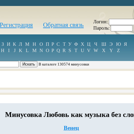
Логин:
Регистрация
Обратная связь
Пароль:
З
И
К
Л
М
Н
О
П
Р
С
Т
У
Ф
Х
Ц
Ч
Ш
Э
Ю
Я
H
I
J
K
L
M
N
O
P
Q
R
S
T
U
V
W
X
Y
Z
В каталоге 130574 минусовки
Минусовка Любовь как музыка без сло
Венец