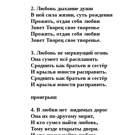
2. Любовь дыхание души

В ней сила жизни, суть рождения

Прожить, отдав себя любви

Зовет Творец свое творенье

Прожить, отдав себя любви

Зовет Творец свое творенье.

3. Любовь не меркнущий огонь

Она сумеет всё расплавить

Сроднить как братьев и сестёр

И крылья юности расправить.

Сроднить как братьев и сестёр

И крылья юности расправить.

проигрыш

4. В любви нет  видимых дорог

Она их по-другому мерит,

И кто сумел найти любовь,

Тому везде открыты двери.
