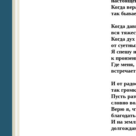
настоящег
Когда вер
так бывае
Когда дав
вся тяжес
Когда дух
от суетны
Я спешу н
к пронзен
Где меня,
встречает
И от радо
так громк
Пусть раз
словно во
Верю я, чт
благодать
И на земл
долгожда