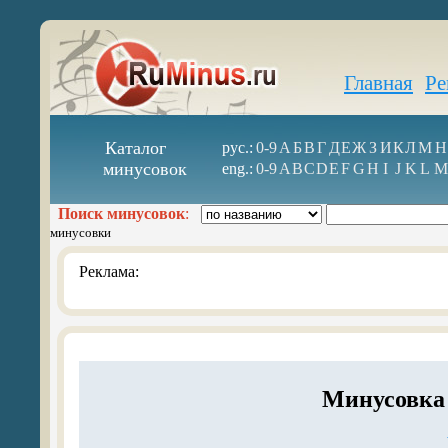
Главная
Ре
Каталог
рус.:
0-9
А
Б
В
Г
Д
Е
Ж
З
И
К
Л
М
Н
минусовок
eng.:
0-9
A
B
C
D
E
F
G
H
I
J
K
L
M
Поиск минусовок
:
минусовки
Реклама:
Минусовка 