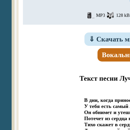
MP3
128 kBi
⇓
Скачать м
Вокальн
Текст песни Лу
В дни, когда прино
У тебя есть самый
Он обнимет и утеши
Потечет из сердца 
Тихо скажет в сер