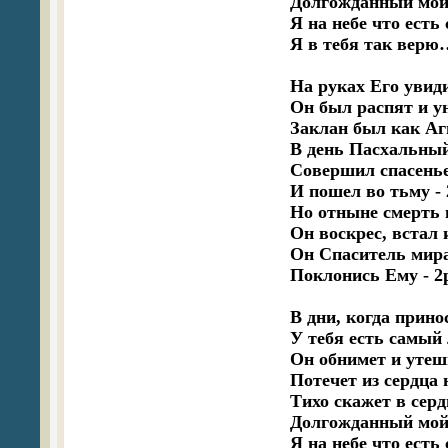
Долгожданный мой 
Я на небе что есть 
Я в тебя так верю
На руках Его увиди
Он был распят и ун
Заклан был как Аг
В день Пасхальный,
Совершил спасенье,
И пошел во тьму - 
Но отныне смерть н
Он воскрес, встал 
Он Спаситель мира
Поклонись Ему - 2р
В дни, когда прино
У тебя есть самый
Он обнимет и утеши
Потечет из сердца 
Тихо скажет в сер
Долгожданный мой 
Я на небе что есть 