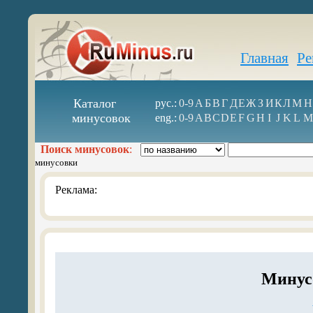
Главная
Ре
Каталог
рус.:
0-9
А
Б
В
Г
Д
Е
Ж
З
И
К
Л
М
Н
минусовок
eng.:
0-9
A
B
C
D
E
F
G
H
I
J
K
L
M
Поиск минусовок
:
минусовки
Реклама:
Минус