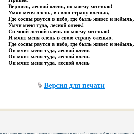
Припев:

Вернись, лесной олень, по моему хотенью!

Умчи меня олень, в свою страну оленью,

Где сосны рвутся в небо, где быль живет и небыль,
Умчи меня туда, лесной олень!

Со мной лесной олень по моему хотенью!

И мчит меня олень в свою страну оленью,

Где сосны рвутся в небо, где быль живет и небыль,
Он мчит меня туда, лесной олень

Он мчит меня туда, лесной олень

Он мчит меня туда, лесной олень
Версия для печати
а из открытых источников в интернете и не предназначена для коммерческого