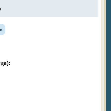
4
»
да):