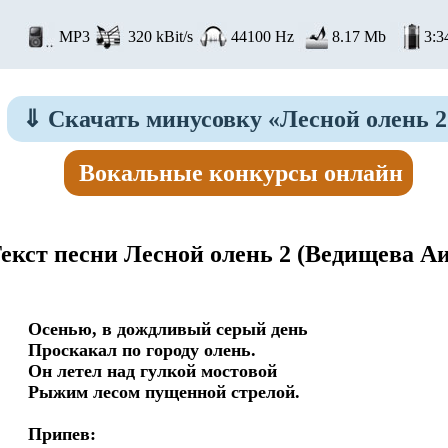
MP3
320 kBit/s
44100 Hz
8.17 Mb
3:3
⇓
Скачать минусовку «Лесной олень 2
Вокальные конкурсы онлайн
екст песни Лесной олень 2
(Ведищева Аи
Осенью, в дождливый серый день

Проскакал по городу олень.

Он летел над гулкой мостовой

Рыжим лесом пущенной стрелой.

Припев:
