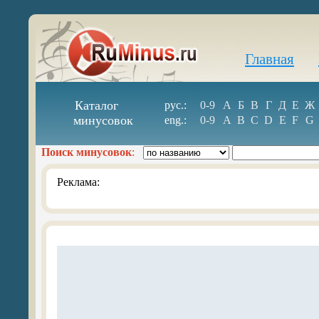
Главная
Каталог
рус.:
0-9
А
Б
В
Г
Д
Е
Ж
минусовок
eng.:
0-9
A
B
C
D
E
F
G
Поиск минусовок
:
Реклама: