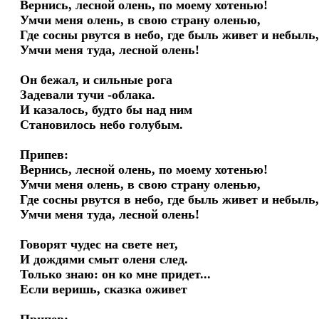
Вернись, лесной олень, по моему хотенью!

Умчи меня олень, в свою страну оленью,

Где сосны рвутся в небо, где быль живет и небыль,
Умчи меня туда, лесной олень!

Он бежал, и сильные рога

Задевали тучи -облака.

И казалось, будто бы над ним

Становилось небо голубым.

Припев:

Вернись, лесной олень, по моему хотенью!

Умчи меня олень, в свою страну оленью,

Где сосны рвутся в небо, где быль живет и небыль,
Умчи меня туда, лесной олень!

Говорят чудес на свете нет,

И дождями смыт оленя след.

Только знаю: он ко мне придет...

Если веришь, сказка оживет
