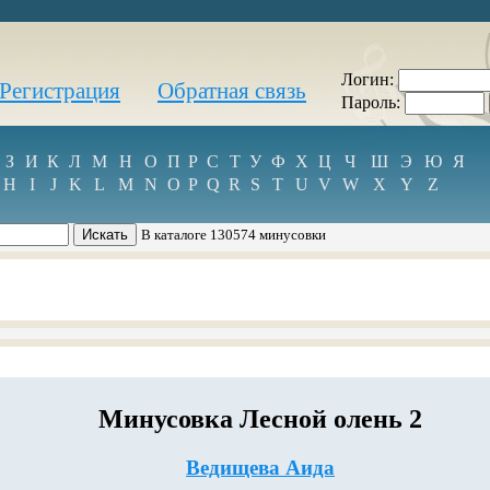
Логин:
Регистрация
Обратная связь
Пароль:
З
И
К
Л
М
Н
О
П
Р
С
Т
У
Ф
Х
Ц
Ч
Ш
Э
Ю
Я
H
I
J
K
L
M
N
O
P
Q
R
S
T
U
V
W
X
Y
Z
В каталоге 130574 минусовки
Минусовка Лесной олень 2
Ведищева Аида