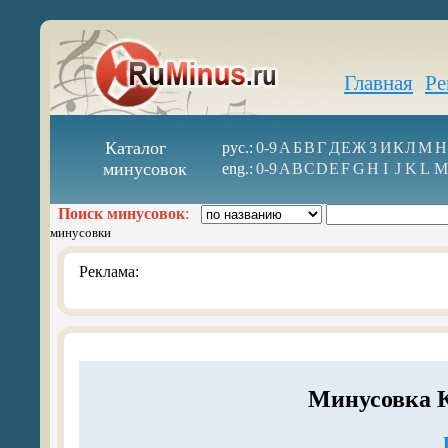
Главная
Ре
Каталог
рус.:
0-9
А
Б
В
Г
Д
Е
Ж
З
И
К
Л
М
Н
минусовок
eng.:
0-9
A
B
C
D
E
F
G
H
I
J
K
L
M
Поиск минусовок
:
минусовки
Реклама:
Минусовка 