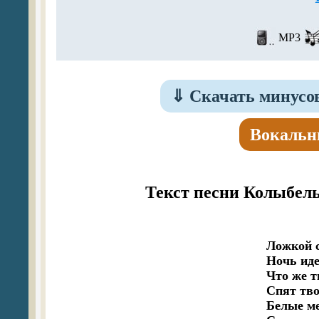
MP3
⇓
Скачать минусо
Вокальн
Текст песни Колыбел
Ложкой с
Ночь иде
Что же т
Спят тво
Белые ме