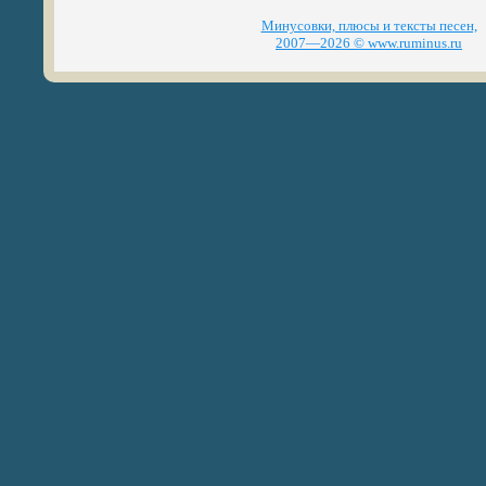
Минусовки, плюсы и тексты песен,
2007—2026 © www.ruminus.ru