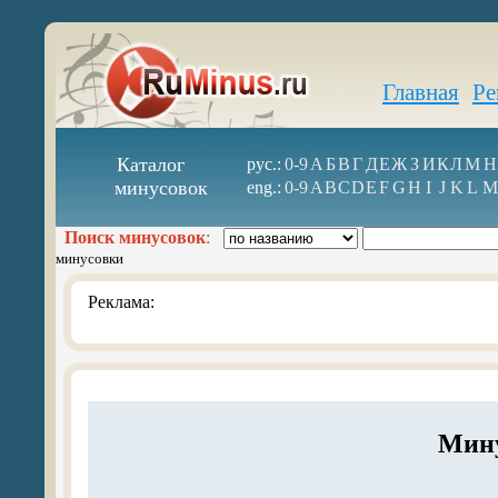
Главная
Ре
Каталог
рус.:
0-9
А
Б
В
Г
Д
Е
Ж
З
И
К
Л
М
Н
минусовок
eng.:
0-9
A
B
C
D
E
F
G
H
I
J
K
L
M
Поиск минусовок
:
минусовки
Реклама:
Мину