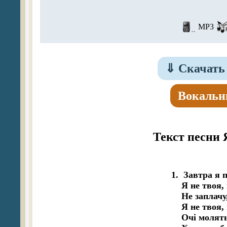
MP3
⇓
Скачать 
Вокальн
Текст песни 
1.  Завтра я 
    Я не твоя,
    Не заплачу
    Я не твоя,
    Очі молят