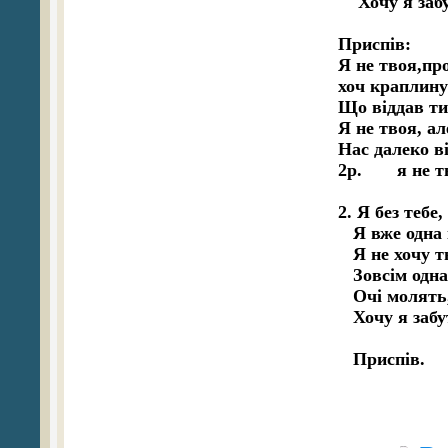
    Хочу я заб
Приспів:

Я не твоя,про
хоч краплину
Що віддав ти 
Я не твоя, ал
Нас далеко ві
2р.       я не тв
2. Я без тебе,
   Я вже одна 
   Я не хочу т
   Зовсім одна
   Очі молять
   Хочу я забу
   Приспів.
