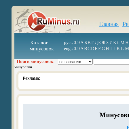
Главная
Ре
Каталог
рус.:
0-9
А
Б
В
Г
Д
Е
Ж
З
И
К
Л
М
Н
минусовок
eng.:
0-9
A
B
C
D
E
F
G
H
I
J
K
L
M
Поиск минусовок
:
минусовки
Реклама:
Минусовк