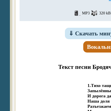
MP3
320 kBi
⇓
Скачать мину
Вокальн
Текст песни Бродя
1.Тихо тащи
Запылённый
И дорога да
Наша доля 
Разъезжаем 