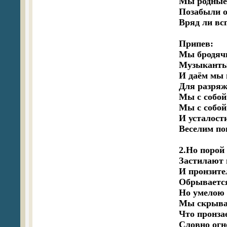
Мы родные 
Позабыли от
Вряд ли вс
Припев:

Мы бродячи
Музыканты 
И даём мы 
Для разряж
Мы с собой 
Мы с собой 
И усталости 
Веселим пов
2.Но порой 
Застилают н
И пронзител
Обрывается
Но умелою г
Мы скрывае
Что пронзае
Словно огн