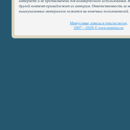
интернете и не предназначена для коммерческого использования. 
другой контент принадлежат их авторам. Ответственность за н
вышеуказанных материалов ложится на конечных пользователей.
Минусовки, плюсы и тексты песен,
2007—2026 © www.ruminus.ru